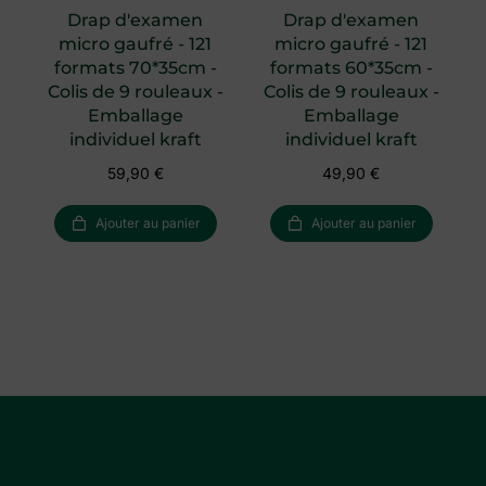
Drap d'examen
Drap d'examen
micro gaufré - 121
micro gaufré - 121
formats 70*35cm -
formats 60*35cm -
é
Colis de 9 rouleaux -
Colis de 9 rouleaux -
e
Emballage
Emballage
individuel kraft
individuel kraft
59,90
€
49,90
€
Ajouter au panier
Ajouter au panier