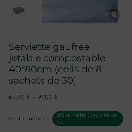
Serviette gaufrée
jetable compostable
40*80cm (colis de 8
sachets de 30)
63,90
€
–
97,00
€
240 serviettes (8 sachets de
Conditionnements
30)