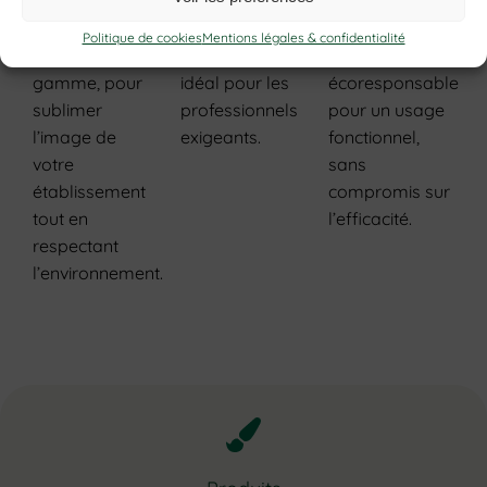
entre qualité,
Une expérience
confort et
Le choix
Politique de cookies
Mentions légales & confidentialité
haut de
responsabilité :
économique et
gamme, pour
idéal pour les
écoresponsable
sublimer
professionnels
pour un usage
l’image de
exigeants.
fonctionnel,
votre
sans
établissement
compromis sur
tout en
l’efficacité.
respectant
l’environnement.