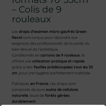
– Colis de 9
rouleaux
Les
draps d’examen micro gaufrés Green
Revol
sont conçus pour répondre aux
exigences des professionnels de la santé, du
bien-être et de l’esthétique.
Conditionnés en
cartons de 9 rouleaux
, ils
offrent une
utilisation pratique et rapide
grâce à des
feuilles prédécoupées tous les 35
cm
, pour une hygiène parfaitement maîtrisée.
Fabriqués
en France
, ces draps sont
composés de pure
ouate de cellulose
naturelle
, issue de
forêts gérées
durablement.