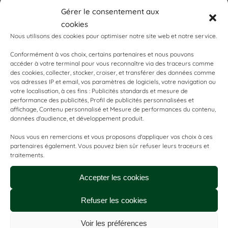
Certifié Ecolabel : label européen attribué aux
Gérer le consentement aux
produits satisfaisant à des exigences strictes
cookies
en matière de qualité environnementale et de
Nous utilisons des cookies pour optimiser notre site web et notre service.
prestations.
Conformément à vos choix, certains partenaires et nous pouvons
Grâce à leur
structure double épaisseur
, les
accéder à votre terminal pour vous reconnaître via des traceurs comme
des cookies, collecter, stocker, croiser, et transférer des données comme
draps d’examen Green Revol assurent une
vos adresses IP et email, vos paramètres de logiciels, votre navigation ou
excellente résistance
et un
fort pouvoir
votre localisation, à ces fins : Publicités standards et mesure de
performance des publicités, Profil de publicités personnalisées et
absorbant
, même en usage intensif.
affichage, Contenu personnalisé et Mesure de performances du contenu,
Ils sont parfaitement adaptés aux
cabinets
données d'audience, et développement produit.
médicaux, paramédicaux, instituts de beauté,
Nous vous en remercions et vous proposons d'appliquer vos choix à ces
spas et centres de soins
.
partenaires également. Vous pouvez bien sûr refuser leurs traceurs et
traitements.
Dans une logique de réduction des déchets,
Green Revol privilégie progressivement un
Accepter les cookies
suremballage en kraft
, 100% recyclable,
Refuser les cookies
supprimant l’usage du plastique tout en
garantissant une protection optimale des
Voir les préférences
rouleaux.