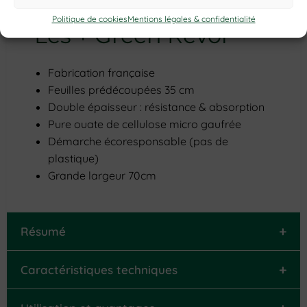
Politique de cookies
Mentions légales & confidentialité
Les + Green Revol
Fabrication française
Feuilles prédécoupées 35 cm
Double épaisseur : résistance & absorption
Pure ouate de cellulose micro gaufrée
Démarche écoresponsable (pas de
plastique)
Grande largeur 70cm
+
Résumé
+
Caractéristiques techniques