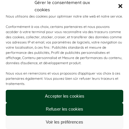
Gérer le consentement aux
rouleaux - Emballage
42*70cm (6 boîtes de
cookies
individuel kraft
100)
Nous utilisons des cookies pour optimiser notre site web et notre service.
49,00
€
115,00
€
Conformément à vos choix, certains partenaires et nous pouvons
accéder à votre terminal pour vous reconnaître via des traceurs comme
Ajouter au panier
Ajouter au panier
des cookies, collecter, stocker, croiser, et transférer des données comme
vos adresses IP et email, vos paramètres de logiciels, votre navigation ou
votre localisation, à ces fins : Publicités standards et mesure de
240 serviettes (8
100 draps (4 rouleaux
sachets de 30)
de 25)
performance des publicités, Profil de publicités personnalisées et
affichage, Contenu personnalisé et Mesure de performances du contenu,
données d'audience, et développement produit.
Blanche
Noire
Blanche
Noire
Nous vous en remercions et vous proposons d'appliquer vos choix à ces
partenaires également. Vous pouvez bien sûr refuser leurs traceurs et
traitements.
Equilibre
Excellence
Equilibre
Excellence
Accepter les cookies
Drap de table de
massage gaufré
Refuser les cookies
Serviette gaufrée
compostable en
jetable compostable
rouleau prédécoupé
Voir les préférences
40*80cm (colis de 8
80*200 cm (colis de 4