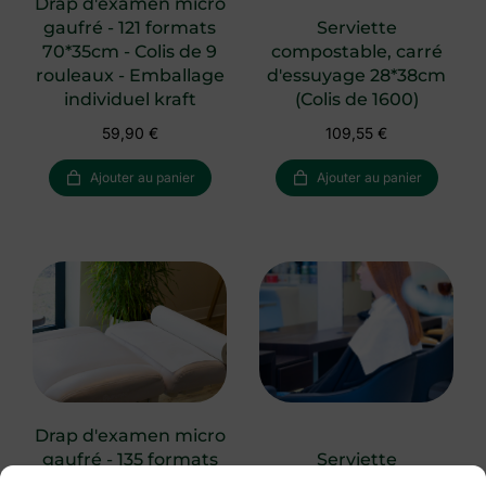
Drap d'examen micro
gaufré - 121 formats
Serviette
70*35cm - Colis de 9
compostable, carré
rouleaux - Emballage
d'essuyage 28*38cm
individuel kraft
(Colis de 1600)
59,90
€
109,55
€
Ajouter au panier
Ajouter au panier
Drap d'examen micro
gaufré - 135 formats
Serviette
50*35cm - Colis de 9
biodégradable