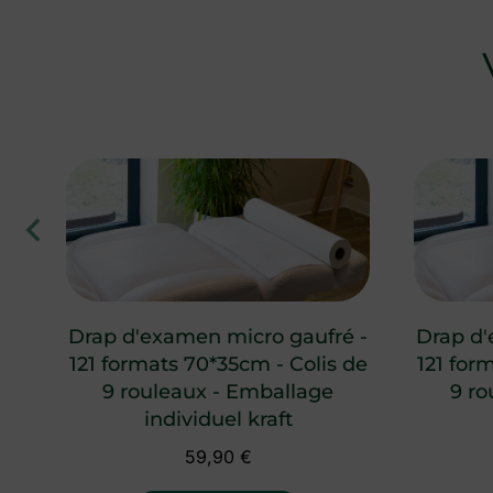
ée
Drap d'examen micro gaufré -
Drap d'
is
121 formats 70*35cm - Colis de
121 for
9 rouleaux - Emballage
9 ro
individuel kraft
59,90
€