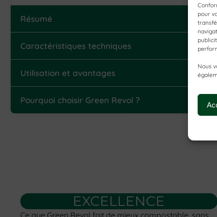
Confor
pour vo
Résumé
transfé
navigat
publici
Caractéristiques techniques
perfor
Nous v
Utilisation et avantages
égaleme
Pourquoi choisir Green Revol ?
Ac
EXCELLENCE
Ce que Green Revol fait de mieux compostable, sans