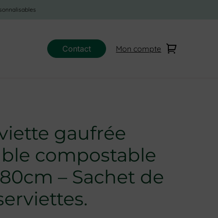
sonnalisables
Contact
Mon compte
viette gaufrée
able compostable
80cm – Sachet de
serviettes.