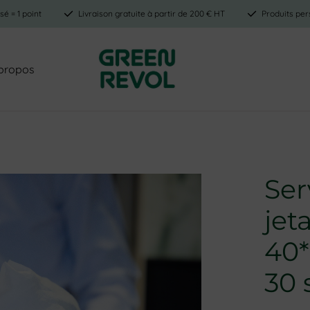
é = 1 point
Livraison gratuite à partir de 200 € HT
Produits per
propos
Ser
jet
40*
30 