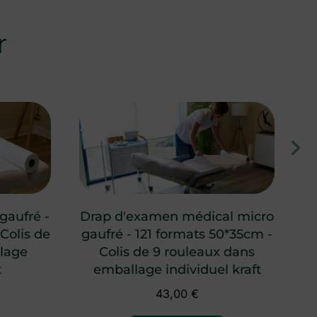
r
gaufré -
Drap d'examen médical micro
D
Colis de
gaufré - 121 formats 50*35cm -
llage
Colis de 9 rouleaux dans
t
emballage individuel kraft
43,00
€