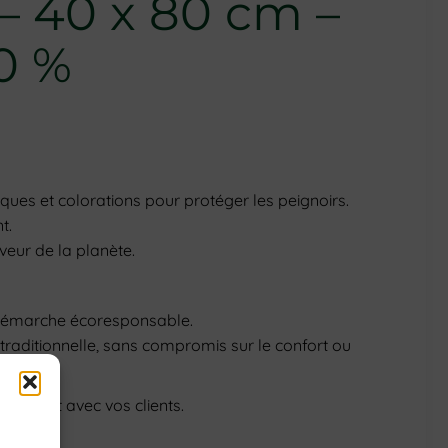
 – 40 x 80 cm –
0 %
iques et colorations pour protéger les peignoirs.
t.
veur de la planète.
et démarche écoresponsable.
traditionnelle, sans compromis sur le confort ou
 contact avec vos clients.