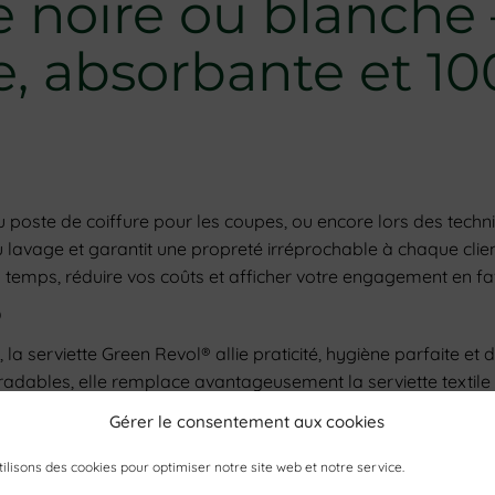
e noire ou blanche
e, absorbante et 10
 au poste de coiffure pour les coupes, ou encore lors des techn
au lavage et garantit une propreté irréprochable à chaque clien
 temps, réduire vos coûts et afficher votre engagement en fa

la serviette Green Revol® allie praticité, hygiène parfaite 
radables, elle remplace avantageusement la serviette textile 
Gérer le consentement aux cookies
nomique et écologique, et faites la différence dès le premier
ilisons des cookies pour optimiser notre site web et notre service.