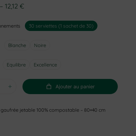
–
12,12
€
onnements
30 serviettes (1 sachet de 30)
Blanche
Noire
Equilibre
Excellence
Ajouter au panier
e gaufrée jetable 100% compostable – 80×40 cm