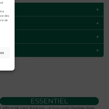
nal
+
tre
nce des
ure de
+
+
+
ces
ESSENTIEL
L’efficacité sans fioritures, un bon point d’entrée dans