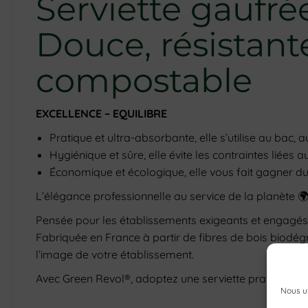
Serviette gaufré
Douce, résistant
compostable
EXCELLENCE – EQUILIBRE
Pratique et ultra-absorbante, elle s’utilise au bac,
Hygiénique et sûre, elle évite les contraintes liées 
Économique et écologique, elle vous fait gagner du
L’élégance professionnelle au service de la planète 
Pensée pour les établissements exigeants et engagés, 
Fabriquée en France à partir de fibres de bois biodég
l’image de votre établissement.
Avec Green Revol®, adoptez une serviette pratique, éco
Nous ut