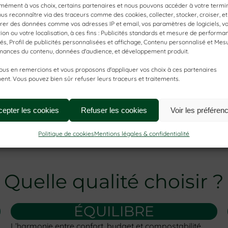
mément à vos choix, certains partenaires et nous pouvons accéder à votre termi
us reconnaître via des traceurs comme des cookies, collecter, stocker, croiser, et
rer des données comme vos adresses IP et email, vos paramètres de logiciels, vo
ion ou votre localisation, à ces fins : Publicités standards et mesure de performa
tés, Profil de publicités personnalisées et affichage, Contenu personnalisé et Mes
mances du contenu, données d'audience, et développement produit.
ous en remercions et vous proposons d'appliquer vos choix à ces partenaires
nt. Vous pouvez bien sûr refuser leurs traceurs et traitements.
cepter les cookies
Refuser les cookies
Voir les préféren
Politique de cookies
Mentions légales & confidentialité
Quelle qualité choisir ?
ÉQUILIBRE
L’harmonie entre confort, budget et compostabilité.